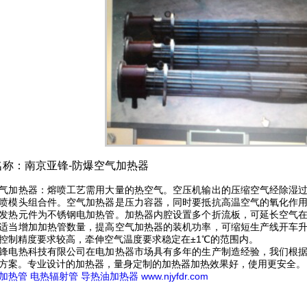
13245869988
名称：南京亚锋-防爆空气加热器
气加热器：熔喷工艺需用大量的热空气。空压机输出的压缩空气经除湿
喷模头组合件。空气加热器是压力容器，同时要抵抗高温空气的氧化作
发热元件为不锈钢电加热管。加热器内腔设置多个折流板，可延长空气
适当增加加热管数量，提高空气加热器的装机功率，可缩短生产线开车
控制精度要求较高，牵伸空气温度要求稳定在±1℃的范围内。
锋电热科技有限公司在电加热器市场具有多年的生产制造经验，我们根
方案。专业设计的加热器，量身定制的加热器加热效果好，使用更安全。
加热管
电热辐射管
导热油加热器
www.njyfdr.com