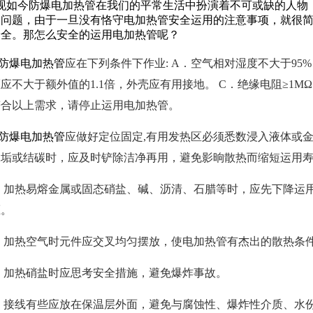
现如今
防爆电加热管
在我们的平常生活中扮演着不可或缺的人物
用问题，由于一旦没有恪守电加热管安全运用的注意事项，就很
安全。那怎么安全的运用电加热管呢？
13245869988
防爆电加热管
应在下列条件下作业: A．空气相对湿度不大于95
应不大于额外值的1.1倍，外壳应有用接地。 C．绝缘电阻≥1MΩ ，
符合以上需求，请停止运用电加热管。
防爆电加热管
应做好定位固定,有用发热区必须悉数浸入液体或
水垢或结碳时，应及时铲除洁净再用，避免影晌散热而缩短运用
、加热易熔金属或固态硝盐、碱、沥清、石腊等时，应先下降运
压。
、加热空气时元件应交叉均匀摆放，使电加热管有杰出的散热条
、加热硝盐时应思考安全措施，避免爆炸事故。
、接线有些应放在保温层外面，避免与腐蚀性、爆炸性介质、水份