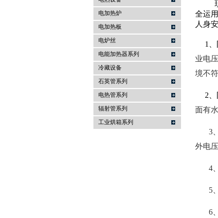
电加热炉
全运
人身
南京亚锋电热科技有限公司
电加热板
电炉丝
1、
电能加热器系列
业电压
冷藏设备
境不
石英管系列
2、
电热管系列
辐射管系列
面有
工业烘箱系列
3
外电
4
5
6